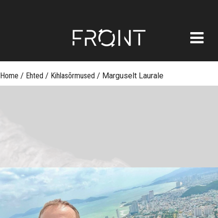
FRONT
Skip
Home
/
Ehted
/
Kihlasõrmused
/
Marguselt Laurale
to
content