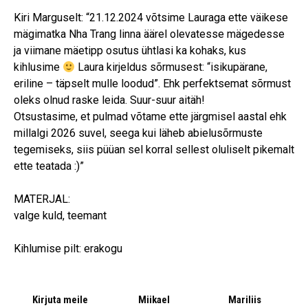
Kiri Marguselt: “21.12.2024 võtsime Lauraga ette väikese
mägimatka Nha Trang linna äärel olevatesse mägedesse
ja viimane mäetipp osutus ühtlasi ka kohaks, kus
kihlusime
Laura kirjeldus sõrmusest: “isikupärane,
eriline – täpselt mulle loodud”. Ehk perfektsemat sõrmust
oleks olnud raske leida. Suur-suur aitäh!
Otsustasime, et pulmad võtame ette järgmisel aastal ehk
millalgi 2026 suvel, seega kui läheb abielusõrmuste
tegemiseks, siis püüan sel korral sellest oluliselt pikemalt
ette teatada :)”
MATERJAL:
valge kuld, teemant
Kihlumise pilt: erakogu
Kirjuta meile
Miikael
Mariliis