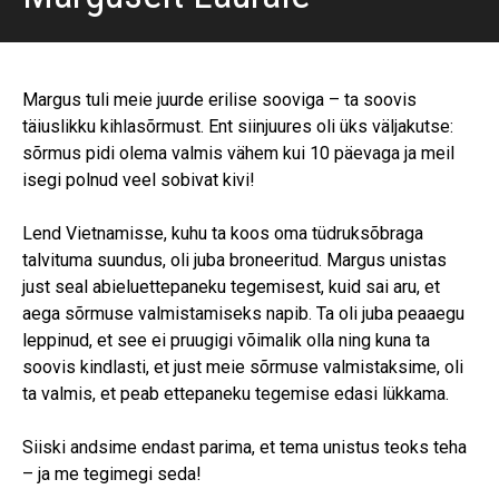
Margus tuli meie juurde erilise sooviga – ta soovis
täiuslikku kihlasõrmust. Ent siinjuures oli üks väljakutse:
sõrmus pidi olema valmis vähem kui 10 päevaga ja meil
isegi polnud veel sobivat kivi!
Lend Vietnamisse, kuhu ta koos oma tüdruksõbraga
talvituma suundus, oli juba broneeritud. Margus unistas
just seal abieluettepaneku tegemisest, kuid sai aru, et
aega sõrmuse valmistamiseks napib. Ta oli juba peaaegu
leppinud, et see ei pruugigi võimalik olla ning kuna ta
soovis kindlasti, et just meie sõrmuse valmistaksime, oli
ta valmis, et peab ettepaneku tegemise edasi lükkama.
Siiski andsime endast parima, et tema unistus teoks teha
– ja me tegimegi seda!