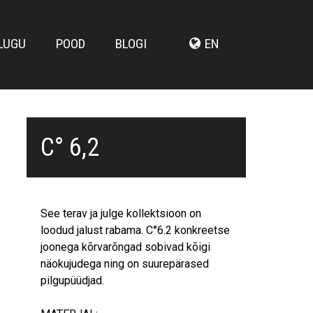
LUGU
POOD
BLOGI
EN
C° 6,2
See terav ja julge kollektsioon on
loodud jalust rabama.
C
°6.2 konkreetse
joonega kõrvarõngad sobivad kõigi
näokujudega ning on suurepärased
pilgupüüdjad.