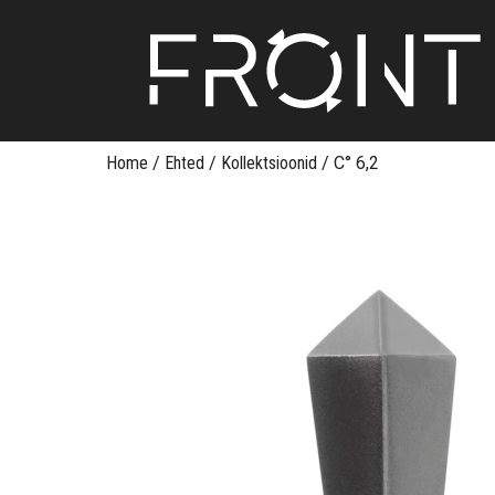
Skip
Home
/
Ehted
/
Kollektsioonid
/
C° 6,2
to
content