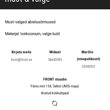
Must-valged abielusõrmused
Materjal: tsirkoonium, valge kuld
Kirjuta meile
Miikael
Mariliis
(emapuhkusel)
front@front.ee
56643595
53542921
FRONT stuudio
Pärnu mnt 154, Tallinn (ARSi maja)
Avatud kokkuleppel