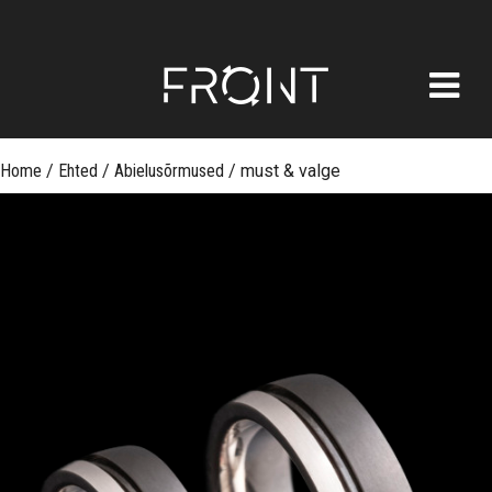
FRONT
Skip
Home
/
Ehted
/
Abielusõrmused
/
must & valge
to
content