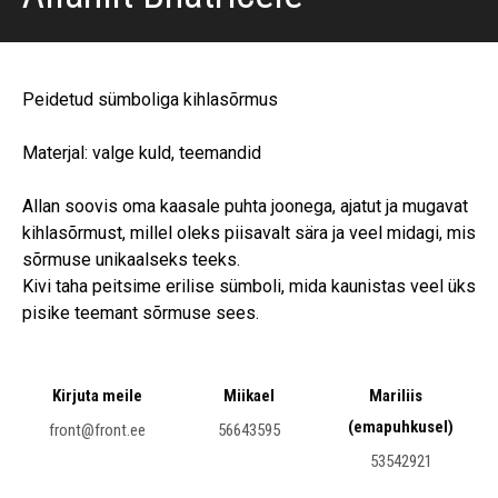
Peidetud sümboliga kihlasõrmus
Materjal: valge kuld, teemandid
Allan soovis oma kaasale puhta joonega, ajatut ja mugavat
kihlasõrmust, millel oleks piisavalt sära ja veel midagi, mis
sõrmuse unikaalseks teeks.
Kivi taha peitsime erilise sümboli, mida kaunistas veel üks
pisike teemant sõrmuse sees.
Kirjuta meile
Miikael
Mariliis
(emapuhkusel)
front@front.ee
56643595
53542921