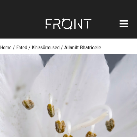
FRONT
Skip
Home
/
Ehted
/
Kihlasõrmused
/
Allanilt Bhatricele
to
content