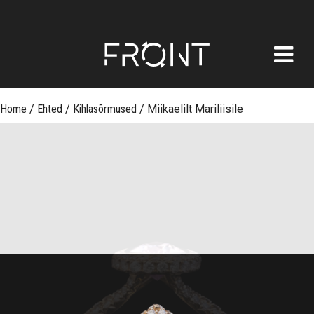
FRONT
Skip
Home
/
Ehted
/
Kihlasõrmused
/
Miikaelilt Mariliisile
to
content