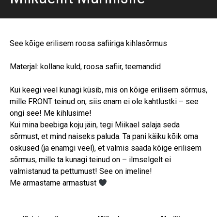
See kõige erilisem roosa safiiriga kihlasõrmus
Materjal: kollane kuld, roosa safiir, teemandid
Kui keegi veel kunagi küsib, mis on kõige erilisem sõrmus,
mille FRONT teinud on, siis enam ei ole kahtlustki – see
ongi see! Me kihlusime!
Kui mina beebiga koju jäin, tegi Miikael salaja seda
sõrmust, et mind naiseks paluda. Ta pani käiku kõik oma
oskused (ja enamgi veel), et valmis saada kõige erilisem
sõrmus, mille ta kunagi teinud on – ilmselgelt ei
valmistanud ta pettumust! See on imeline!
Me armastame armastust