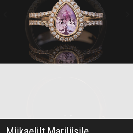
Miikaelilt Mariliisile