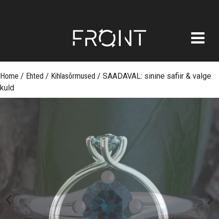
FRONT
Skip
Home
/
Ehted
/
Kihlasõrmused
/
SAADAVAL: sinine safiir & valge
to
kuld
content