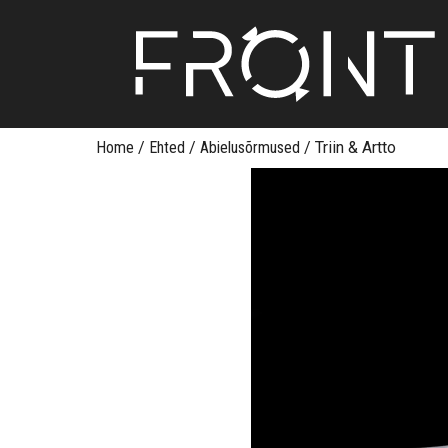
Skip
Home
/
Ehted
/
Abielusõrmused
/
Triin & Artto
to
content