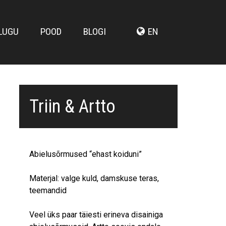
LUGU
POOD
BLOGI
EN
Triin & Artto
Abielusõrmused “ehast koiduni”
Materjal: valge kuld, damskuse teras,
teemandid
Veel üks paar täiesti erineva disainiga