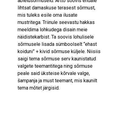
abielusõrmuseid. Artto soovis endale
lihtsat damaskuse terasest sõrmust,
mis tuleks esile oma ilusate
mustritega. Triinule seevastu hakkas
meeldima lohkudega disain meie
näidistekarbist. Ta soovis lohulisele
sõrmusele lisada sümboolselt “ehast
koiduni” + kivid sõrmuse küljele. Niisiis
saigi tema sõrmuse serv kaunistatud
valgete teemantitega ning sõrmuse
peale said üksteise kõrvale valge,
šampanja ja must teemant, mis kaunilt
tema mõtet järgisid.