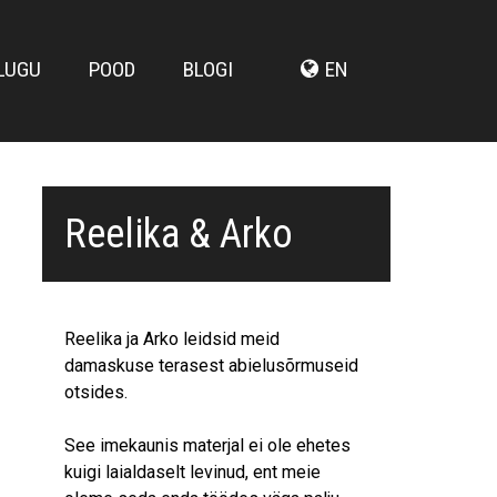
LUGU
POOD
BLOGI
EN
Reelika & Arko
Reelika ja Arko leidsid meid
damaskuse terasest abielusõrmuseid
otsides.
See imekaunis materjal ei ole ehetes
kuigi laialdaselt levinud, ent meie