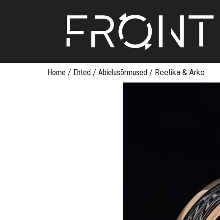
Skip
Home
/
Ehted
/
Abielusõrmused
/
Reelika & Arko
to
content