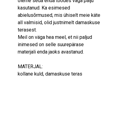
oleme seda enda töödes väga palju
kasutanud. Ka esimesed
abielusõrmused, mis ühiselt meie käte
all valmisid, olid justnimelt damaskuse
terasest.
Meil on väga hea meel, et nii paljud
inimesed on selle suurepärase
materjali enda jaoks avastanud.
MATERJAL:
kollane kuld, damaskuse teras