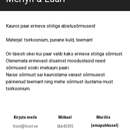
Kaunis paar erineva stiiliga abielusõrmuseid
Materjal: tsirkoonium, punane kuld, teemant
On täiesti okei kui paar valib kaks erineva stiiliga sõrmust.
Olenemata erinevast disainist moodustasid need
sõrmused siiski imekauni paari.
Naise sõrmust sai kaunistama vanast sõrmusest
pärinenud teemant ning mehe sõrmust ilustama must
tsirkoonium.
Kirjuta meile
Miikael
Mariliis
(emapuhkusel)
front@front.ee
56643595