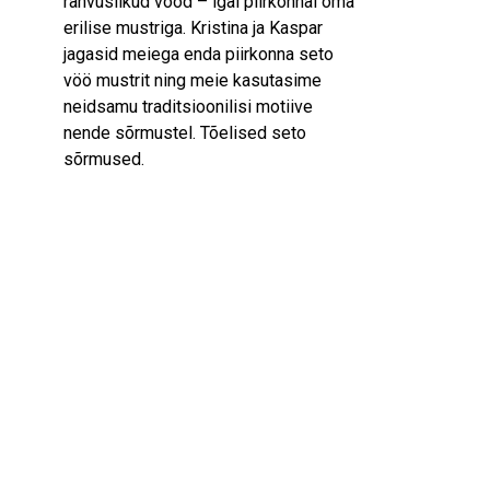
rahvuslikud vööd – igal piirkonnal oma
erilise mustriga. Kristina ja Kaspar
jagasid meiega enda piirkonna seto
vöö mustrit ning meie kasutasime
neidsamu traditsioonilisi motiive
nende sõrmustel. Tõelised seto
sõrmused.