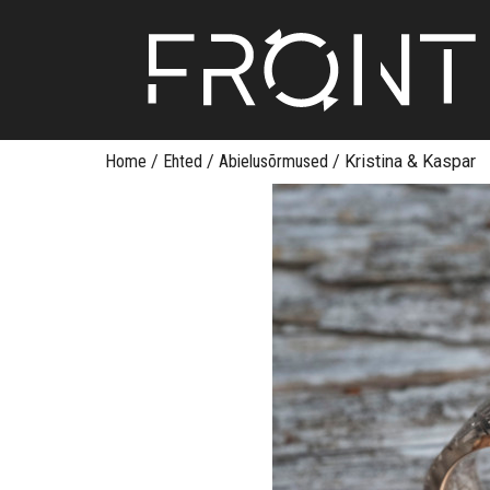
Skip
Home
/
Ehted
/
Abielusõrmused
/
Kristina & Kaspar
to
content