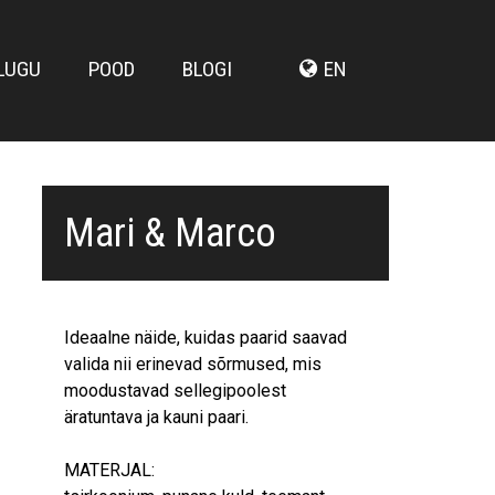
LUGU
POOD
BLOGI
EN
Mari & Marco
Ideaalne näide, kuidas paarid saavad
valida nii erinevad sõrmused, mis
moodustavad sellegipoolest
äratuntava ja kauni paari.
MATERJAL: