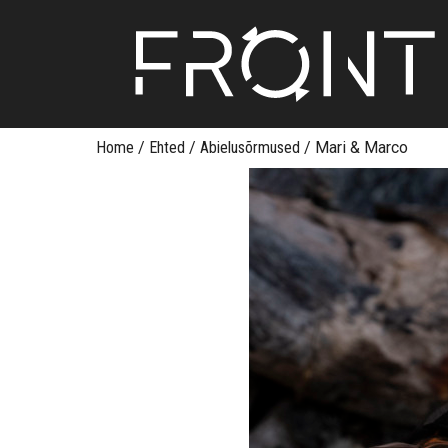
Skip
Home
/
Ehted
/
Abielusõrmused
/
Mari & Marco
to
content