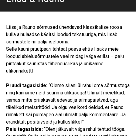
Liisa ja Rauno sõrmused ühendavad klassikalise roosa
kulla ainulaadse käsitsi loodud tekstuuriga, mis lisab
sõrmustele nii palju iseloomu.
Selle kauni pruutpaari tähtsat päeva ehtis lisaks meie
loodud abielusõrmustele veel midagi väga erilist – peiu
pintsakut kaunistas tähendusrikas ja unikaalne
ülikonnakett!
Pruudi tagasiside:
“Oleme siiani ülirahul oma sõrmustega
ning kanname neid suurima uhkusega! Ülimalt meielikud,
samas mitte priiskavalt edevad ja silmapaistvad, aga
täielikud meistritööd. Ja olgu veelkord öeldud, et Rauno
rinnakett sai pulmapeo ajal ülimalt palju kommentaare. Ja
eranditult positiivseid ja külluslikke!”
Peiu tagasiside:
“Olen jätkuvalt väga rahul tehtud tööga.