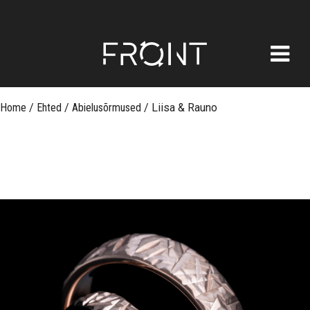
FRONT
Skip
Home
/
Ehted
/
Abielusõrmused
/
Liisa & Rauno
to
content