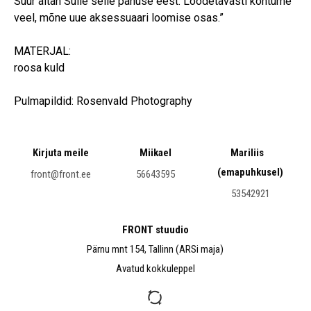
Suur aitäh Sulle selle panuse eest. Loodetavasti kohtume
veel, mõne uue aksessuaari loomise osas.”
MATERJAL:
roosa kuld
Pulmapildid: Rosenvald Photography
Kirjuta meile
Miikael
Mariliis
(emapuhkusel)
front@front.ee
56643595
53542921
FRONT stuudio
Pärnu mnt 154, Tallinn (ARSi maja)
Avatud kokkuleppel