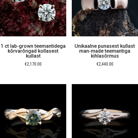
1 ct lab-grown teemantidega
Unikaalne punasest kullast
kõrvarõngad kollasest
man-made teemantiga
kullast
kihlasõrmus
€
2,170.00
€
2,440.00