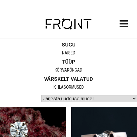
FRONT
SUGU
Skip
to
NAISED
content
TÜÜP
KÕRVARÕNGAD
VÄRSKELT VALATUD
KIHLASÕRMUSED