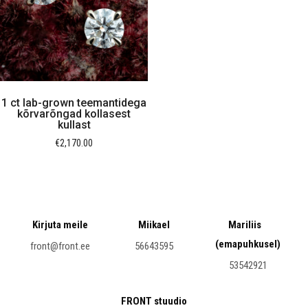
1 ct lab-grown teemantidega
kõrvarõngad kollasest
kullast
€
2,170.00
Kirjuta meile
Miikael
Mariliis
(emapuhkusel)
front@front.ee
56643595
53542921
FRONT stuudio