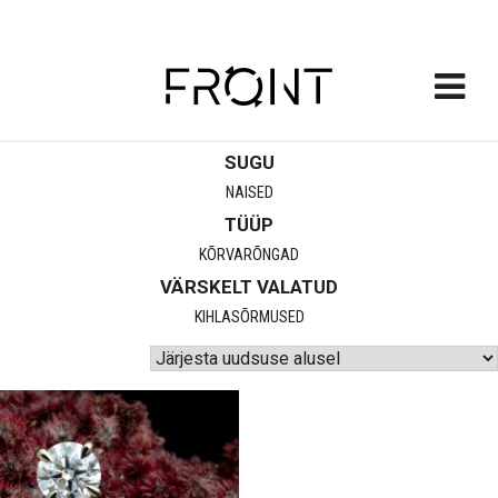
FRONT
SUGU
Skip
to
NAISED
content
TÜÜP
KÕRVARÕNGAD
VÄRSKELT VALATUD
KIHLASÕRMUSED