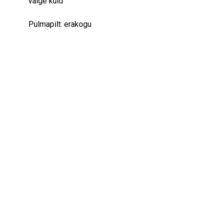
valge kuld
Pulmapilt: erakogu