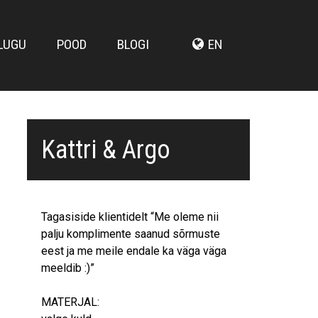
LUGU
POOD
BLOGI
EN
Kattri & Argo
Tagasiside klientidelt “Me oleme nii
palju komplimente saanud sõrmuste
eest ja me meile endale ka väga väga
meeldib :)”
MATERJAL: