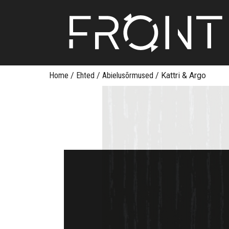
Skip
Home
/
Ehted
/
Abielusõrmused
/
Kattri & Argo
to
content