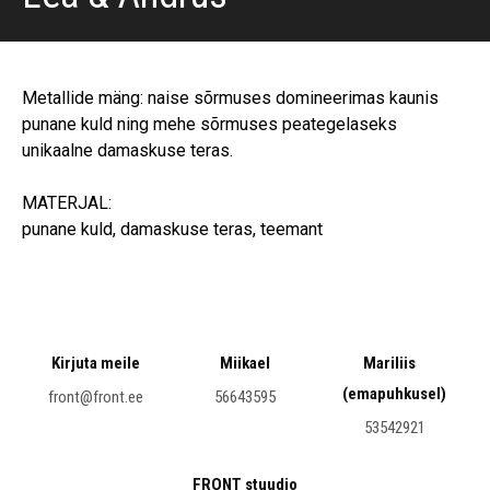
Metallide mäng: naise sõrmuses domineerimas kaunis
punane kuld ning mehe sõrmuses peategelaseks
unikaalne damaskuse teras.
MATERJAL:
punane kuld, damaskuse teras, teemant
Kirjuta meile
Miikael
Mariliis
(emapuhkusel)
front@front.ee
56643595
53542921
FRONT stuudio