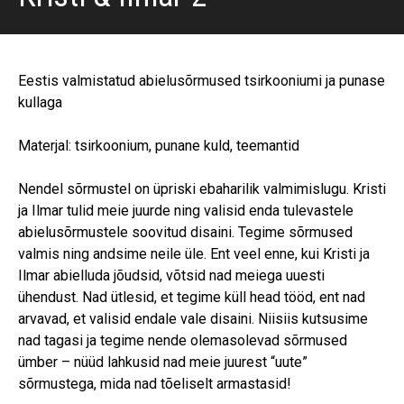
Eestis valmistatud abielusõrmused tsirkooniumi ja punase
kullaga
Materjal: tsirkoonium, punane kuld, teemantid
Nendel sõrmustel on üpriski ebaharilik valmimislugu. Kristi
ja Ilmar tulid meie juurde ning valisid enda tulevastele
abielusõrmustele soovitud disaini. Tegime sõrmused
valmis ning andsime neile üle. Ent veel enne, kui Kristi ja
Ilmar abielluda jõudsid, võtsid nad meiega uuesti
ühendust. Nad ütlesid, et tegime küll head tööd, ent nad
arvavad, et valisid endale vale disaini. Niisiis kutsusime
nad tagasi ja tegime nende olemasolevad sõrmused
ümber – nüüd lahkusid nad meie juurest “uute”
sõrmustega, mida nad tõeliselt armastasid!