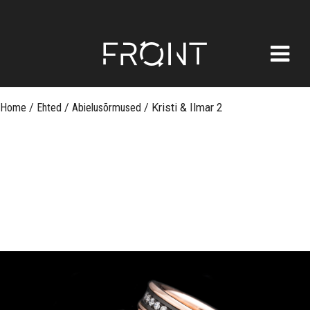
FRONT
Skip
Home
/
Ehted
/
Abielusõrmused
/
Kristi & Ilmar 2
to
content