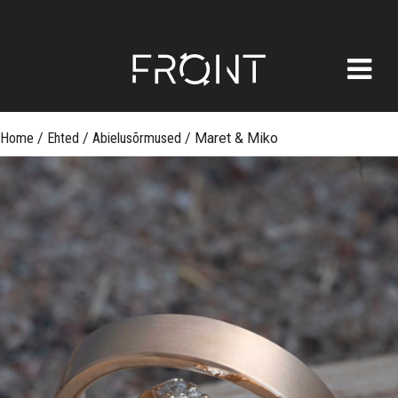
FRONT
Skip
Home
/
Ehted
/
Abielusõrmused
/
Maret & Miko
to
content