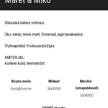
Maret & Miko
Klassika kahes võtmes.
Üks särav, teine matt. Erinevad, aga tasakaalus.
Pulmapildid: Fookusestv2ljas
MATERJAL:
kollane kuld, teemandid
Kirjuta meile
Miikael
Mariliis
(emapuhkusel)
front@front.ee
56643595
53542921