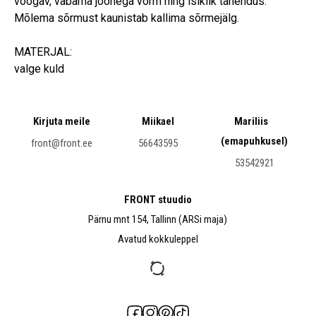
voogav, vabama joonega vorm ning isiklik tähendus.
Mõlema sõrmust kaunistab kallima sõrmejälg.
MATERJAL:
valge kuld
Kirjuta meile
Miikael
Mariliis
(emapuhkusel)
front@front.ee
56643595
53542921
FRONT stuudio
Pärnu mnt 154, Tallinn (ARSi maja)
Avatud kokkuleppel