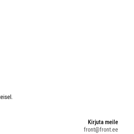
eisel.
Kirjuta meile
front@front.ee